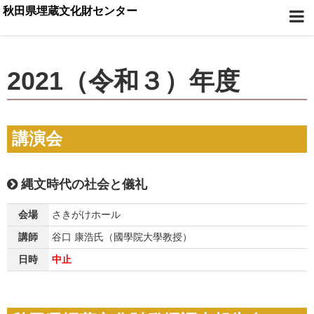
秋田県埋蔵文化財センター
2021（令和３）年度
講演会
縄文時代の社会と儀礼
会場
さきがけホール
講師
谷口 康浩氏（國學院大學教授）
日時
中止