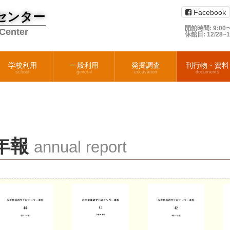
Facebook
センター
開館時間: 9:00〜
 Center
休館日: 12/28~
学校利用
一般利用
発掘調査
刊行物・資料
school
general
excavation
documents
年報
annual report