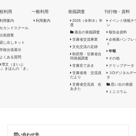
校利用
一般利用
発掘調査
刊行物・資料
利用案内
利用案内
2026（令和８）年
イベント情報チ
度
シ
セカンドスクール
過去の発掘調査
報告会資料
出前授業
甘粛省交流事業
企画展パンフレ
貸し出しキット
ト
文化交流の足跡
学校出張展示
年報
秋田県・甘粛省合
よくある質問
同発掘調査
その他
埋文（まいぶ
甘粛見て歩き
クリップデータ
ん）きほんの「き」
甘粛省発 交流員
３Dデジタルデ
だより
タ
甘粛省交流員 在
思い出の発掘
あきた
ミニコラム
問い合わせ先