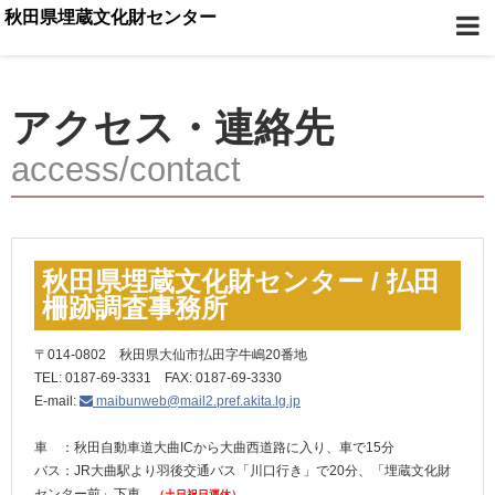
秋田県埋蔵文化財センター
アクセス・連絡先
access/contact
秋田県埋蔵文化財センター / 払田
柵跡調査事務所
〒014-0802 秋田県大仙市払田字牛嶋20番地
TEL: 0187-69-3331 FAX: 0187-69-3330
E-mail:
maibunweb@mail2.pref.akita.lg.jp
車 ：秋田自動車道大曲ICから大曲西道路に入り、車で15分
バス：JR大曲駅より羽後交通バス「川口行き」で20分、「埋蔵文化財
センター前」下車
（土日祝日運休）