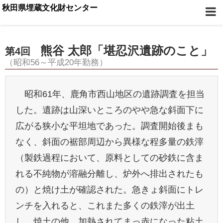
秋田県埋蔵文化財センター
熊谷 太郎「堪忍沢遺跡のこと」
第4回
（昭和56～平成20年勤務）
昭和61年、鹿角市西山地区の遺跡調査を担当
した。遺跡は山深いところのやや急な斜面下に
広がる狭小な平坦地であった。調査開始後まも
なく、斜面の裾部周辺から異様な程多量の鉄滓
（製鉄過程において、原料としての砂鉄に含ま
れる不純物が溶融分離し、炉外へ排出されたも
の）と焼け土が確認された。急きょ斜面にトレ
ンチを入れると、これまた多くの鉄滓が出土
し、焼土の他、加熱されてまっ赤になった粘土