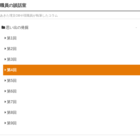
職員の談話室
あきた埋文OBや現職員が執筆したコラム
思い出の発掘
-
第1回
第2回
第3回
第4回
第5回
第6回
第7回
第8回
第9回