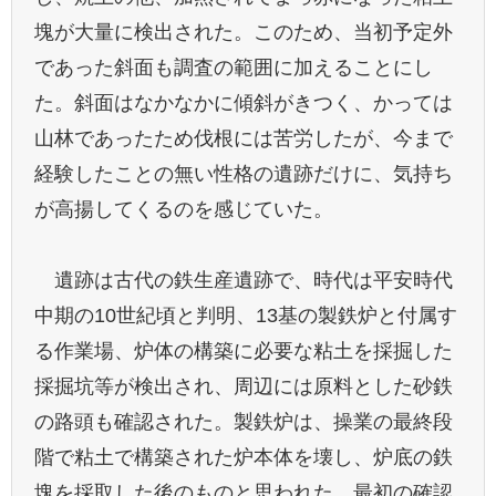
塊が大量に検出された。このため、当初予定外
であった斜面も調査の範囲に加えることにし
た。斜面はなかなかに傾斜がきつく、かっては
山林であったため伐根には苦労したが、今まで
経験したことの無い性格の遺跡だけに、気持ち
が高揚してくるのを感じていた。
遺跡は古代の鉄生産遺跡で、時代は平安時代
中期の10世紀頃と判明、13基の製鉄炉と付属す
る作業場、炉体の構築に必要な粘土を採掘した
採掘坑等が検出され、周辺には原料とした砂鉄
の路頭も確認された。製鉄炉は、操業の最終段
階で粘土で構築された炉本体を壊し、炉底の鉄
塊を採取した後のものと思われた。最初の確認