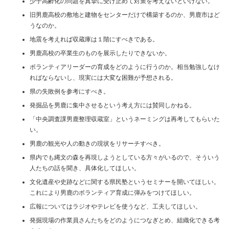
少子高齢化の問題を真摯に受け止めて対策を考えないといけない。
旧男鹿高校の敷地と建物をセンターだけで構築するのか、男鹿市はど
うなのか。
地震を考えれば収蔵庫は１階にすべきである。
男鹿高校の卒業生のものを展示したりできないか。
ボランティアリーダーの育成をどのように行うのか。相当勉強しなけ
ればならないし、現実には大変な困難が予想される。
県の失敗例を参考にすべき。
発掘品を男鹿に集中させるという考え方には賛同しかねる。
「中央調査課男鹿整理収蔵室」というネーミングは再考してもらいた
い。
男鹿の観光や人の動きの現状をリサーチすべき。
県内でも縄文の森を再現しようとしている方々がいるので、そういう
人たちの話を聞き、具体化してほしい。
文化遺産や史跡などに関する県民塾というセミナーを開いてほしい。
これにより男鹿のボランティア育成に弾みをつけてほしい。
広報についてはラジオやテレビを使うなど、工夫してほしい。
発掘現場の作業員さんたちをどのようにつなぎとめ、組織化できる考