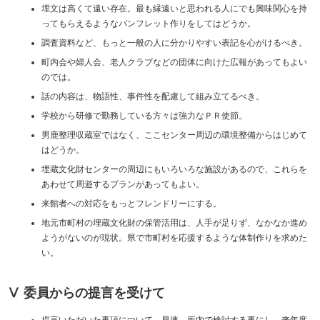
埋文は高くて遠い存在。最も縁遠いと思われる人にでも興味関心を持
ってもらえるようなパンフレット作りをしてはどうか。
調査資料など、もっと一般の人に分かりやすい表記を心がけるべき。
町内会や婦人会、老人クラブなどの団体に向けた広報があってもよい
のでは。
話の内容は、物語性、事件性を配慮して組み立てるべき。
学校から研修で勤務している方々は強力なＰＲ使節。
男鹿整理収蔵室ではなく、ここセンター周辺の環境整備からはじめて
はどうか。
埋蔵文化財センターの周辺にもいろいろな施設があるので、これらを
あわせて周遊するプランがあってもよい。
来館者への対応をもっとフレンドリーにする。
地元市町村の埋蔵文化財の保管活用は、人手が足りず、なかなか進め
ようがないのが現状。県で市町村を応援するような体制作りを求めた
い。
Ⅴ 委員からの提言を受けて