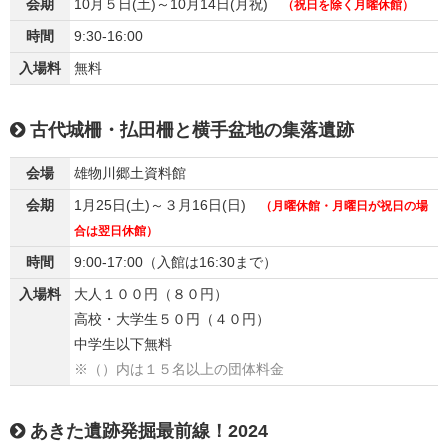
会期
10月５日(土)～10月14日(月祝)
（祝日を除く月曜休館）
時間
9:30-16:00
入場料
無料
古代城柵・払田柵と横手盆地の集落遺跡
会場
雄物川郷土資料館
会期
1月25日(土)～３月16日(日)
（月曜休館・月曜日が祝日の場
合は翌日休館）
時間
9:00-17:00（入館は16:30まで）
入場料
大人１００円（８０円）
高校・大学生５０円（４０円）
中学生以下無料
※（）内は１５名以上の団体料金
あきた遺跡発掘最前線！2024