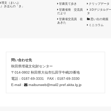
埋文（まいぶ
甘粛見て歩き
クリップデータ
ん）きほんの「き」
甘粛省発 交流員
３Dデジタルデ
だより
タ
甘粛省交流員 在
思い出の発掘
あきた
ミニコラム
問い合わせ先
秋田県埋蔵文化財センター
〒014-0802 秋田県大仙市払田字牛嶋20番地
電話：0187-69-3331 FAX：0187-69-3330
E-mail :
maibunweb@mail2.pref.akita.lg.jp