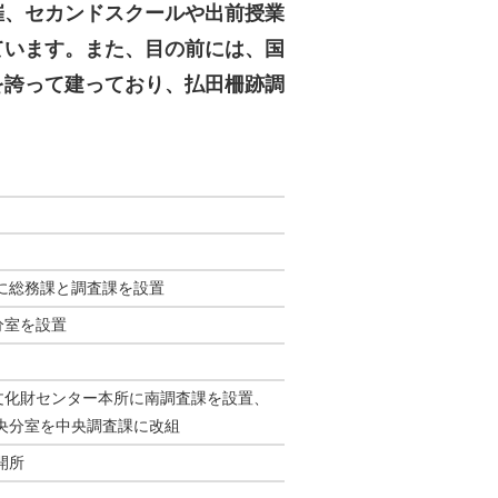
催、セカンドスクールや出前授業
ています。また、目の前には、国
を誇って建っており、払田柵跡調
に総務課と調査課を設置
分室を設置
文化財センター本所に南調査課を設置、
央分室を中央調査課に改組
開所