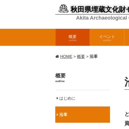
秋田県埋蔵文化財
Akita Archaeological
概要
イベント
outline
events
HOME
>
概要
>
沿革
概要
outline
はじめに
沿革