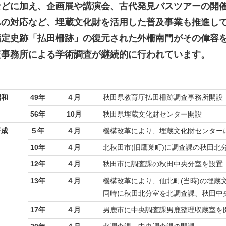
などに加え、企画展や講演会、古代発見バスツアーの開
への対応など、埋蔵文化財を活用した普及事業も推進し
指定史跡「払田柵跡」の復元された外柵南門がその偉容
査事務所による学術調査が継続的に行われています。
昭和
49年
４月
秋田県教育庁払田柵跡調査事務所開設
56年
10月
秋田県埋蔵文化財センター開設
平成
５年
４月
機構改革により、埋蔵文化財センター
10年
４月
北秋田市(旧鷹巣町)に調査課の秋田北
12年
４月
秋田市に調査課の秋田中央分室を設置
13年
４月
機構改革により、仙北町(当時)の埋蔵
同時に秋田北分室を北調査課、秋田中
17年
４月
男鹿市に中央調査課男鹿整理収蔵室を