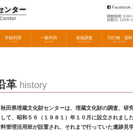
Facebook
センター
開館時間: 9:00〜
 Center
休館日: 12/28~
学校利用
一般利用
発掘調査
刊行物・資料
school
general
excavation
documents
沿革
history
秋田県埋蔵文化財センターは、埋蔵文化財の調査、研究
として、昭和５６（１９８１）年１０月に設立されまし
資料管理活用班が設置され、それまで行っていた遺跡見