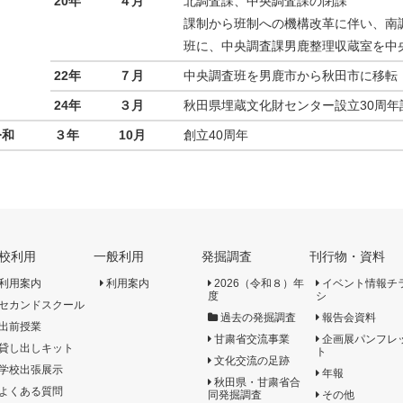
20年
４月
北調査課、中央調査課の閉課
課制から班制への機構改革に伴い、南
班に、中央調査課男鹿整理収蔵室を中
22年
７月
中央調査班を男鹿市から秋田市に移転
24年
３月
秋田県埋蔵文化財センター設立30周年
令和
３年
10月
創立40周年
校利用
一般利用
発掘調査
刊行物・資料
利用案内
利用案内
2026（令和８）年
イベント情報チ
度
シ
セカンドスクール
過去の発掘調査
報告会資料
出前授業
甘粛省交流事業
企画展パンフレ
貸し出しキット
ト
文化交流の足跡
学校出張展示
年報
秋田県・甘粛省合
よくある質問
同発掘調査
その他