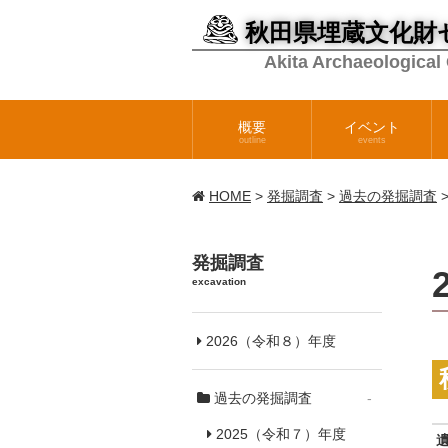
秋田県埋蔵文化財
Akita Archaeological
概要
イベント
outline
events
HOME
>
発掘調査
>
過去の発掘調査
発掘調査
excavation
2026（令和８）年度
過去の発掘調査
-
2025（令和７）年度