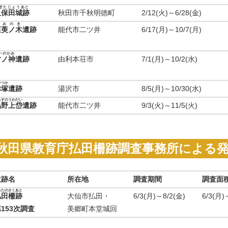
ぼたじょうあと
久保田城跡
秋田市千秋明徳町
2/12(火)～6/28(金)
ぐみのき
茱萸ノ木
遺跡
能代市二ツ井
6/17(月)～10/7(月)
いのかみ
才ノ神
遺跡
由利本荘市
7/1(月)～10/2(水)
かつか
赤塚
遺跡
湯沢市
8/5(月)～10/30(水)
らすのうわだい
烏野上岱
遺跡
能代市二ツ井
9/3(火)～11/5(火)
秋田県教育庁払田柵跡調査事務所による
遺跡名
所在地
調査期間
調査面
ったのさくあと
払田柵跡
大仙市払田・
6/3(月)～8/2(金)
6/3(月)
153次調査
美郷町本堂城回