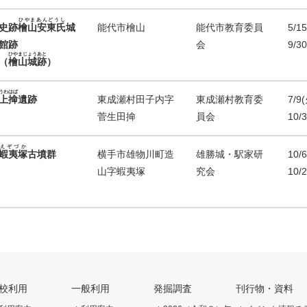
ひやまあんどうし
史跡
檜山安東氏
城
能代市檜山
能代市教育委員
5/1
館跡
会
9/3
ひやまじょうあと
（
檜山城跡
）
うわはば
上掵
遺跡
東成瀬村田子内字
東成瀬村教育委
7/9
菅生田掵
員会
10/
えぞづか
蝦夷塚
古墳群
横手市雄物川町造
雄勝城・駅家研
10/
山字蝦夷塚
究会
10/
校利用
一般利用
発掘調査
刊行物・資料