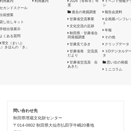
利用案内
利用案内
2026（令和８）年
イベント情報チ
度
シ
セカンドスクール
過去の発掘調査
報告会資料
出前授業
甘粛省交流事業
企画展パンフレ
貸し出しキット
ト
文化交流の足跡
学校出張展示
年報
秋田県・甘粛省合
よくある質問
同発掘調査
その他
埋文（まいぶ
甘粛見て歩き
クリップデータ
ん）きほんの「き」
甘粛省発 交流員
３Dデジタルデ
だより
タ
甘粛省交流員 在
思い出の発掘
あきた
ミニコラム
問い合わせ先
秋田県埋蔵文化財センター
〒014-0802 秋田県大仙市払田字牛嶋20番地