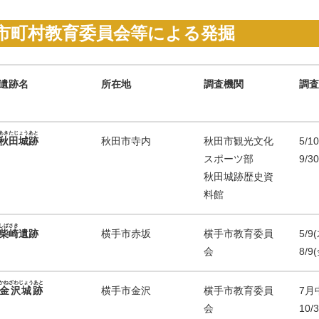
市町村教育委員会等による発掘
遺跡名
所在地
調査機関
調査
あきたじょうあと
秋田城跡
秋田市寺内
秋田市観光文化
5/1
スポーツ部
9/3
秋田城跡歴史資
料館
しばさき
柴崎
遺跡
横手市赤坂
横手市教育委員
5/9
会
8/9
かねざわじょうあと
金沢城跡
横手市金沢
横手市教育委員
7月
会
10/