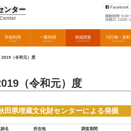
Facebook
センター
開館時間: 9:00〜
 Center
休館日: 12/28~
学校利用
一般利用
発掘調査
刊行物・資料
school
general
excavation
documents
>
2019（令和元）度
2019（令和元）度
秋田県埋蔵文化財センターによる発掘
遺跡名
所在地
調査期間