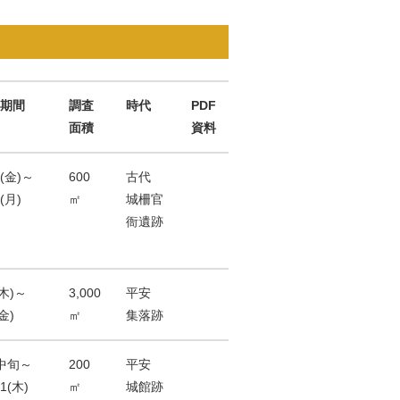
期間
調査
時代
PDF
面積
資料
0(金)～
600
古代
0(月)
㎡
城柵官
衙遺跡
(木)～
3,000
平安
(金)
㎡
集落跡
中旬～
200
平安
31(木)
㎡
城館跡