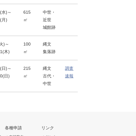
5(水)～
615
中世・
0(月)
㎡
近世
城館跡
(火)～
100
縄文
31(木)
㎡
集落跡
6(日)～
215
縄文
調査
20(日)
㎡
古代・
速報
中世
各種申請
リンク