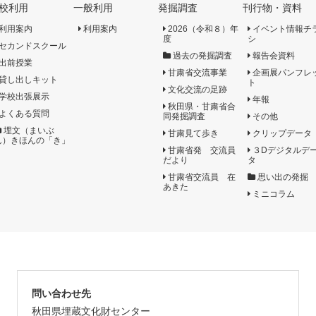
校利用
一般利用
発掘調査
刊行物・資料
利用案内
利用案内
2026（令和８）年
イベント情報チ
度
シ
セカンドスクール
過去の発掘調査
報告会資料
出前授業
甘粛省交流事業
企画展パンフレ
貸し出しキット
ト
文化交流の足跡
学校出張展示
年報
秋田県・甘粛省合
よくある質問
同発掘調査
その他
埋文（まいぶ
甘粛見て歩き
クリップデータ
ん）きほんの「き」
甘粛省発 交流員
３Dデジタルデ
だより
タ
甘粛省交流員 在
思い出の発掘
あきた
ミニコラム
問い合わせ先
秋田県埋蔵文化財センター