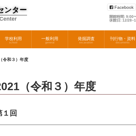
Facebook
センター
開館時間: 9:00〜
 Center
休館日: 12/28~
学校利用
一般利用
発掘調査
刊行物・資料
school
general
excavation
documents
1（令和３）年度
2021（令和３）年度
第１回