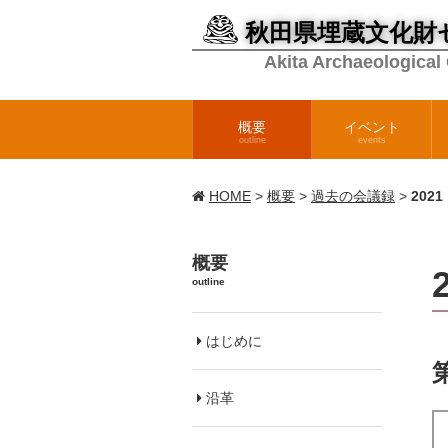
秋田県埋蔵文化財
Akita Archaeological
概要
イベント
outline
events
HOME
>
概要
>
過去の会議録
>
202
概要
outline
はじめに
沿革