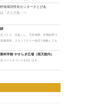
村地域活性化センターさとぴあ
は「さとぴあ」へ
跡
勾玉づくり、火起こし、弓矢体験、木簡絵馬づ
衣装着用等、スタンプラリー形式で体験しても
業科学館 やすらぎ広場（雨天館内）
縄文コースタづくりを行います。