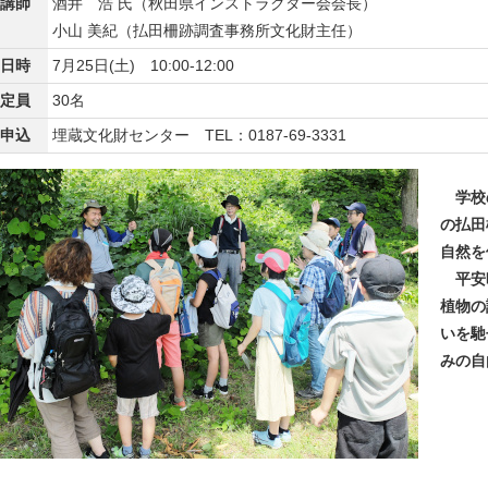
講師
酒井 浩 氏（秋田県インストラクター会会長）
小山 美紀（払田柵跡調査事務所文化財主任）
日時
7月25日(土) 10:00-12:00
定員
30名
申込
埋蔵文化財センター TEL：0187-69-3331
学校の
の払田
自然を
平安時
植物の
いを馳
みの自