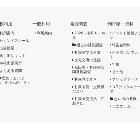
校利用
一般利用
発掘調査
刊行物・資料
利用案内
利用案内
2026（令和８）年
イベント情報チ
度
シ
セカンドスクール
過去の発掘調査
報告会資料
出前授業
甘粛省交流事業
企画展パンフレ
貸し出しキット
ト
文化交流の足跡
学校出張展示
年報
秋田県・甘粛省合
よくある質問
同発掘調査
その他
埋文（まいぶ
甘粛見て歩き
クリップデータ
ん）きほんの「き」
甘粛省発 交流員
３Dデジタルデ
だより
タ
甘粛省交流員 在
思い出の発掘
あきた
ミニコラム