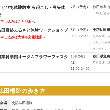
7月（予定）
秋田市農山
さとぴあ体験教室 火起こし・弓矢体
※申し込み
験
※申し込みはさとぴあへ
8月（予定）
史跡払田柵
払田柵跡ふるさと体験ワークショップ
9:00-12:00
史跡見学、
※申し込みは大仙市文化財課へ
くり、平安
らいます。
10月24日
秋田県立農
農業科学館オータムフラワーフェスタ
(土)
弓矢体験と
11:00-14:00
払田柵跡の歩き方
会場
史跡払田柵跡