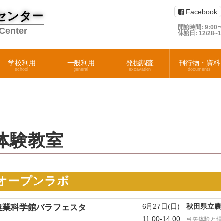
Facebook
センター
開館時間: 9:00〜
 Center
休館日: 12/28~
学校利用
一般利用
発掘調査
刊行物・資料
school
general
excavation
documents
体験教室
オープンラボ
6月27日(日)
秋田県立農
農業科学館バラフェスタ
11:00-14:00
弓矢体験と