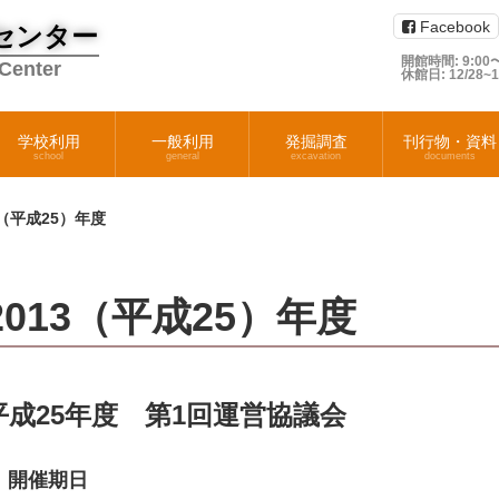
Facebook
センター
開館時間: 9:00〜
 Center
休館日: 12/28~
学校利用
一般利用
発掘調査
刊行物・資料
school
general
excavation
documents
3（平成25）年度
2013（平成25）年度
平成25年度 第1回運営協議会
 開催期日