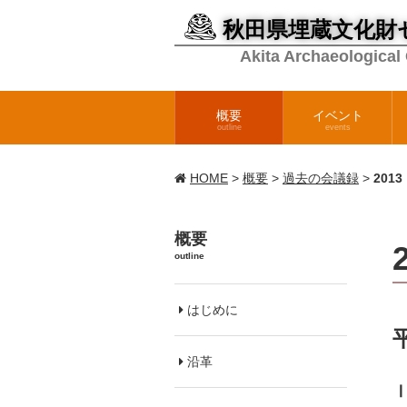
秋田県埋蔵文化財
Akita Archaeological
概要
イベント
outline
events
HOME
>
概要
>
過去の会議録
>
201
概要
outline
はじめに
沿革
Ⅰ