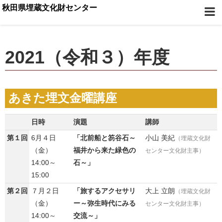
秋田県埋蔵文化財センター
2021（令和３）年度
あきた埋文金曜講座
日時
演題
講師
第１回
6月４日
「北前船と笏谷石～
小山 美紀
（埋蔵文化財
（金）
福井から来た緑色の
センター文化財主事）
14:00～
石～」
15:00
第２回
７月２日
「旅するアクセサリ
大上 立朗
（埋蔵文化財
（金）
ー～弥生時代にみる
センター文化財主事）
14:00～
交流～」