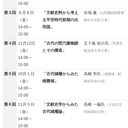
15:00
第３回
８月６日
「文献史料から考え
谷地 薫
（払田柵跡調査事
（金）
る平安時代前期の出
務所文化財主査）
14:00～
羽国」
15:00
第４回
11月12日
「古代の竪穴建物跡
五十嵐 祐介氏
（男鹿市
（金）
とその構造」
観光課主席主査）
14:00～
15:00
第５回
10月１日
「古代城柵からみた
高橋 学氏
（雄勝城・駅
（金）
雄勝城」
家研究会代表）
14:00～
15:00
第６回
11月５日
「文献史学からみた
高橋 一倫氏
（大仙市文
（金）
古代城柵論」
化財課副主幹）
14:00～
15:00