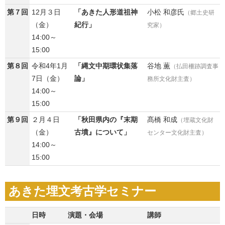
第７回
12月３日
「あきた人形道祖神
小松 和彦氏
（郷土史研
（金）
紀行」
究家）
14:00～
15:00
第８回
令和4年1月
「縄文中期環状集落
谷地 薫
（払田柵跡調査事
7日（金）
論」
務所文化財主査）
14:00～
15:00
第９回
２月４日
「秋田県内の『末期
髙橋 和成
（埋蔵文化財
（金）
古墳』について」
センター文化財主査）
14:00～
15:00
あきた埋文考古学セミナー
日時
演題・会場
講師