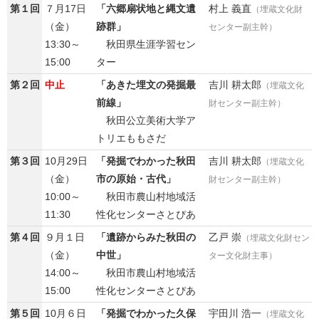
第１回
７月17日
「六郷扇状地と縄文遺
村上 義直
（埋蔵文化財
（金）
跡群」
センター副主幹）
13:30～
秋田県生涯学習セン
15:00
ター
第２回
中止
「あきた埋文の発掘最
吉川 耕太郎
（埋蔵文化
前線」
財センター副主幹）
秋田公立美術大学ア
トリエももさだ
第３回
10月29日
「発掘でわかった秋田
吉川 耕太郎
（埋蔵文化
（金）
市の原始・古代」
財センター副主幹）
10:00～
秋田市農山村地域活
11:30
性化センターさとぴあ
第４回
９月１日
「遺跡からみた秋田の
乙戸 崇
（埋蔵文化財セン
（金）
中世」
ター文化財主事）
14:00～
秋田市農山村地域活
15:00
性化センターさとぴあ
第５回
10月６日
「発掘でわかった久保
宇田川 浩一
（埋蔵文化