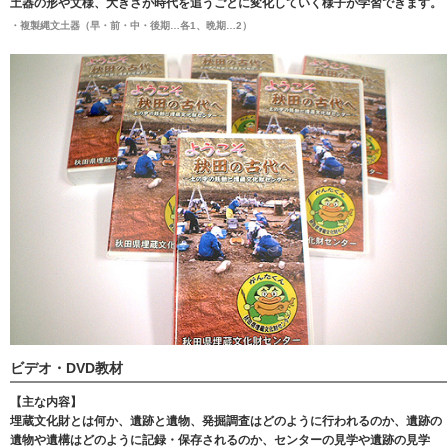
土器の形や文様、大きさが時代を追うごとに変化していく様子が学習できます。
・複製縄文土器（早・前・中・後期…各1、晩期…2）
ビデオ・DVD教材
【主な内容】
埋蔵文化財とは何か、遺跡と遺物、発掘調査はどのように行われるのか、遺跡の
遺物や遺構はどのように記録・保存されるのか、センターの見学や遺跡の見学