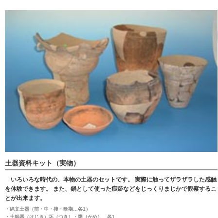
土器資料キット（実物）
いろいろな時代の、本物の土器のセットです。 実際に触ってザラザラした感触
を体験できます。 また、鍋として使った痕跡などをじっくりまじかで観察するこ
とが出来ます。
・縄文土器（前・中・後・晩期…各1）
・土師器（はじき）坏（つき）・甕（かめ）…各1