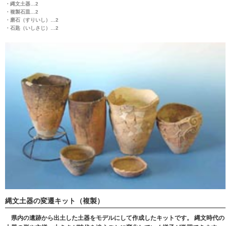
・縄文土器…2
・複製石皿…2
・磨石（すりいし）…2
・石匙（いしさじ）…2
縄文土器の変遷キット（複製）
県内の遺跡から出土した土器をモデルにして作成したキットです。 縄文時代の