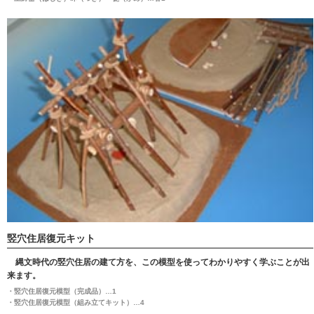
竪穴住居復元キット
縄文時代の竪穴住居の建て方を、この模型を使ってわかりやすく学ぶことが出
来ます。
・竪穴住居復元模型（完成品）…1
・竪穴住居復元模型（組み立てキット）…4