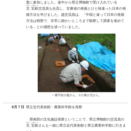
査に参加しました。途中から県立博物館で受け入れている
ヨウ・バオミン
尤 宝銘
交流員も合流し、甘粛省の発掘とひと味違った日本の発
掘方法を学びました。趙交流員は、「中国と違って日本の発掘
方法は精密で、非常に細かいところまで観察して調査を進めて
いる」との感想を述べていました。
一番手前が趙さん。その奥が尤さん。
8月７日
県立近代美術館・農業科学館を視察
県南部の文化施設視察ということで、県立博物館の交流員の
ヨウ・バオミン
尤 宝銘
さんも一緒に県立近代美術館と県立農業科学館に行きま