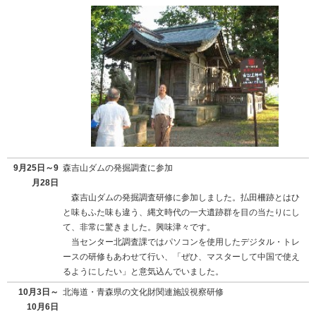
9月25日～9
森吉山ダムの発掘調査に参加
月28日
森吉山ダムの発掘調査研修に参加しました。払田柵跡とはひ
と味もふた味も違う、縄文時代の一大遺跡群を目の当たりにし
て、非常に驚きました。興味津々です。
当センター北調査課ではパソコンを使用したデジタル・トレ
ースの研修もあわせて行い、「ぜひ、マスターして中国で使え
るようにしたい」と意気込んでいました。
10月3日～
北海道・青森県の文化財関連施設視察研修
10月6日