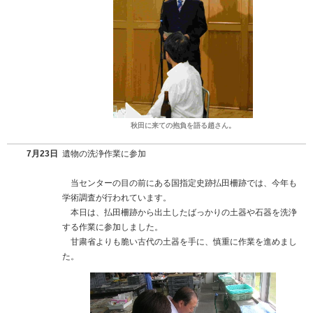
秋田に来ての抱負を語る趙さん。
7月23日
遺物の洗浄作業に参加
当センターの目の前にある国指定史跡払田柵跡では、今年も
学術調査が行われています。
本日は、払田柵跡から出土したばっかりの土器や石器を洗浄
する作業に参加しました。
甘粛省よりも脆い古代の土器を手に、慎重に作業を進めまし
た。