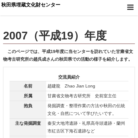
秋田県埋蔵文化財センター
2007（平成19）年度
このページでは、平成19年度に当センターを訪れていた甘粛省文
物考古研究所の趙呉成さんの秋田県での活動の様子を紹介します。
交流員紹介
名前
趙建龍 Zhao Jian Long
所属
甘粛省文物考古研究所 史前室主任
抱負
発掘調査・整理作業の方法や秋田の伝統
文化・自然について学びたいです。
主な発掘調査
秦安大地湾遺跡・礼県高寺頭遺跡・蘭州
市紅古区下海石遺跡など