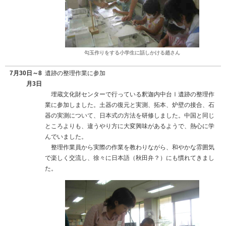
勾玉作りをする小学生に話しかける趙さん
7月30日～8
遺跡の整理作業に参加
月3日
埋蔵文化財センターで行っている釈迦内中台Ⅰ遺跡の整理作
業に参加しました。土器の復元と実測、拓本、炉壁の接合、石
器の実測について、日本式の方法を研修しました。中国と同じ
ところよりも、違うやり方に大変興味があるようで、熱心に学
んでいました。
整理作業員から実際の作業を教わりながら、和やかな雰囲気
で楽しく交流し、徐々に日本語（秋田弁？）にも慣れてきまし
た。