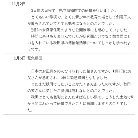
11月2日
3日間の日程で、県立博物館での研修を行いました。
とてもいい環境で、とくに青少年の教育の場として創意工夫
が凝らされていてとても勉強になるとのことでした。
別館の奈良家住宅のような公開展示にも感心していました。
時間は余りありませんでしたが研究面だけでなく教育面にも
力を入れている秋田県の博物館活動についてしっかり学べたよ
うです。
1月5日
緊急帰国
日本のお正月をのんびり味わった趙さんですが、1月2日にお
父さんが急逝され、5日に緊急帰国となりました。
まだまだ秋田でしたいことがたくさんあったのですが、秋田
の皆さんに受けたご親切は忘れないとのことでした。
秋田はとても色彩にとんだすばらしい県で、こうした土地で6
か月間にわたって研修できたことに感謝しますとのことでし
た。