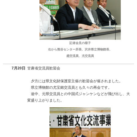
記者会見の様子
右から熊谷センター所長、沢井県立博物館長、
趙交流員、尤交流員
7月20日
甘粛省交流員歓迎会
夕方には県文化財保護室主催の歓迎会が催されました。
県立博物館の尤宝銘交流員とも久々の再会です。
途中、元県交流員との中国式ジャンケンなどが飛び出し、大
変盛り上がりました。