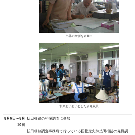
土器の実測を研修中
和気あいあいとした研修風景
8月6日～8月
払田柵跡の発掘調査に参加
10日
払田柵跡調査事務所で行っている国指定史跡払田柵跡の発掘調