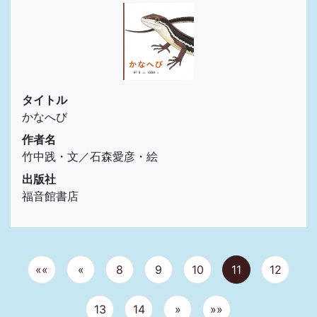
タイトル
かなへび
作者名
竹中践・文／石森愛彦・絵
出版社
福音館書店
««
«
8
9
10
11
12
13
14
»
»»