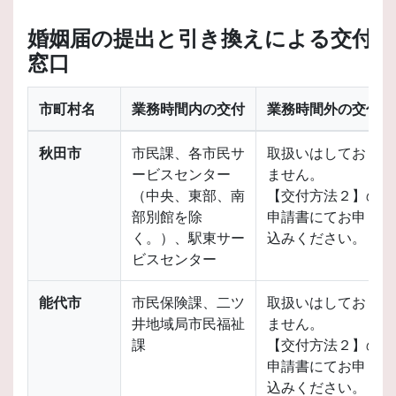
婚姻届の提出と引き換えによる交付
窓口
市町村名
業務時間内の交付
業務時間外の交付
秋田市
市民課、各市民サ
取扱いはしており
ービスセンター
ません。
（中央、東部、南
【交付方法２】の
部別館を除
申請書にてお申し
く。）、駅東サー
込みください。
ビスセンター
能代市
市民保険課、二ツ
取扱いはしており
井地域局市民福祉
ません。
課
【交付方法２】の
申請書にてお申し
込みください。