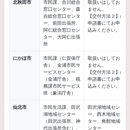
北秋田市
市民課、合川総合
取扱いはしており
窓口センター、森
ません。
吉総合窓口センタ
【交付方法２】の
ー、前田出張所、
申請書にてお申し
阿仁総合窓口セン
込みください。
ター、大阿仁出張
所
にかほ市
市民課（仁賀保庁
取扱いはしており
舎）、金浦市民サ
ません。
ービスセンター
【交付方法２】の
（金浦庁舎）、税
申請書にてお申し
務課市民サービス
込みください。
班（象潟庁舎）
仙北市
市民生活課、田沢
田沢湖地域センタ
湖地域センター
ー、西木地域セン
（田沢出張所、神
ター、角館地域セ
代出張所含む）、
ンター