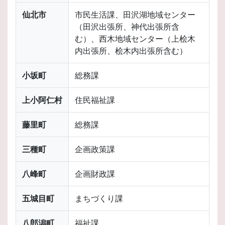
仙北市
市民生活課、田沢湖地域センター
（田沢出張所、神代出張所含
む）、西木地域センター（上桧木
内出張所、桧木内出張所含む）
小坂町
総務課
上小阿仁村
住民福祉課
藤里町
総務課
三種町
企画政策課
八峰町
企画財政課
五城目町
まちづくり課
八郎潟町
福祉課