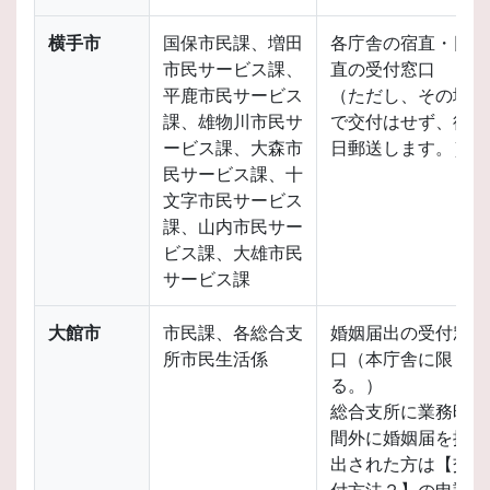
横手市
国保市民課、増田
各庁舎の宿直・日
市民サービス課、
直の受付窓口
平鹿市民サービス
（ただし、その場
課、雄物川市民サ
で交付はせず、後
ービス課、大森市
日郵送します。）
民サービス課、十
文字市民サービス
課、山内市民サー
ビス課、大雄市民
サービス課
大館市
市民課、各総合支
婚姻届出の受付窓
所市民生活係
口（本庁舎に限
る。）
総合支所に業務時
間外に婚姻届を提
出された方は【交