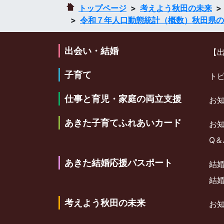
トップページ
考えよう秋田の未来
令和７年人口動態統計（概数）秋田県の
出会い・結婚
【
子育て
ト
仕事と育児・家庭の両立支援
お
あきた子育てふれあいカード
お
Q＆
あきた結婚応援パスポート
結
結
考えよう秋田の未来
お