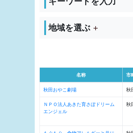
キーワードを入力
地域を選ぶ
名称
市
秋田おやこ劇場
秋
ＮＰＯ法人あきた育さぽドリーム
秋
エンジェル
もぐもぐ～食物アレルギーと共に
秋