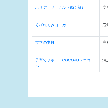
ホリデーサークル（働く親）
鹿
くびれてみヨーガ
鹿
ママの本棚
鹿
子育てサポートCOCORU（ココ
潟
ル）