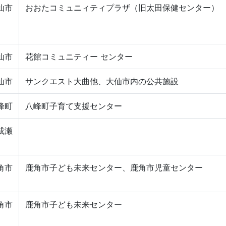
仙市
おおたコミュニィティプラザ（旧太田保健センター）
仙市
花館コミュニティー センター
仙市
サンクエスト大曲他、大仙市内の公共施設
峰町
八峰町子育て支援センター
成瀬
角市
鹿角市子ども未来センター、鹿角市児童センター
角市
鹿角市子ども未来センター