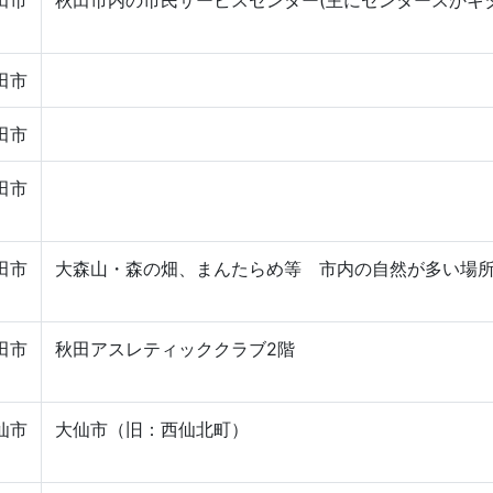
田市
田市
田市
田市
大森山・森の畑、まんたらめ等 市内の自然が多い場
田市
秋田アスレティッククラブ2階
仙市
大仙市（旧：西仙北町）