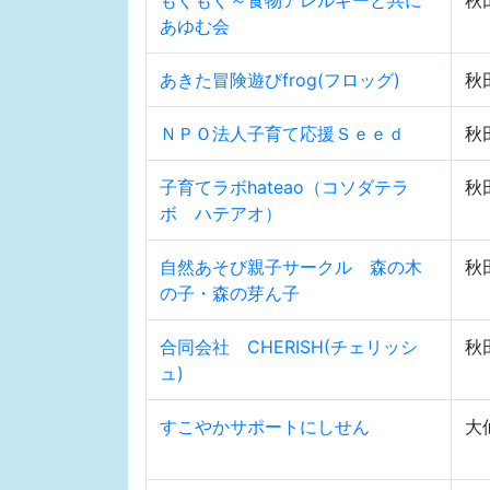
あゆむ会
あきた冒険遊びfrog(フロッグ)
秋
ＮＰＯ法人子育て応援Ｓｅｅｄ
秋
子育てラボhateao（コソダテラ
秋
ボ ハテアオ）
自然あそび親子サークル 森の木
秋
の子・森の芽ん子
合同会社 CHERISH(チェリッシ
秋
ュ)
すこやかサポートにしせん
大