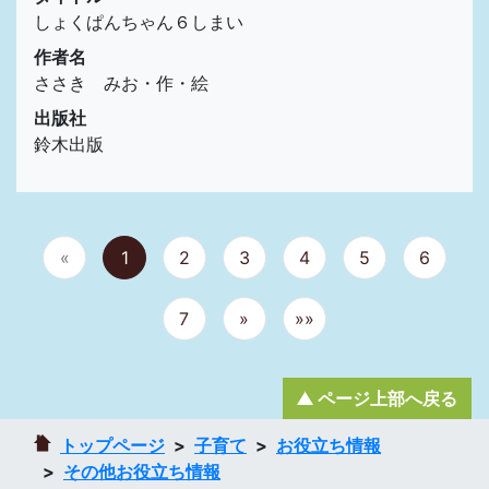
しょくぱんちゃん６しまい
作者名
ささき みお・作・絵
出版社
鈴木出版
«
1
2
3
4
5
6
7
»
»»
ページ上部へ戻る
トップページ
子育て
お役立ち情報
その他お役立ち情報