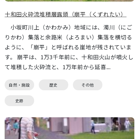
十和田火砕流堆積層露頭（崩平（くずれたい）
小坂町川上（かわかみ）地域には、濁川（にご
りかわ）集落と余路米（よろまい）集落を横切る
ように、「崩平」と呼ばれる崖地が残されていま
す。 崩平は、1万3千年前に、十和田火山が噴火し
て堆積した火砕流と、1万年前から延喜...
自然・施設
歴史
その他
史跡