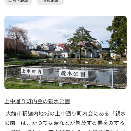
自然・施設
体験施設
上中通り町内会の親水公園
大館市釈迦内地域の上中通り町内会にある「親水
公園」は、かつては葦などが繁茂する悪臭のする