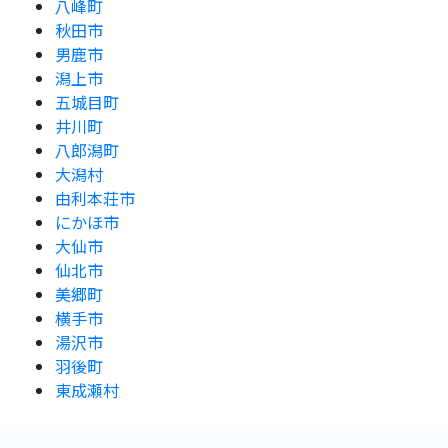
八峰町
秋田市
男鹿市
潟上市
五城目町
井川町
八郎潟町
大潟村
由利本荘市
にかほ市
大仙市
仙北市
美郷町
横手市
湯沢市
羽後町
東成瀬村