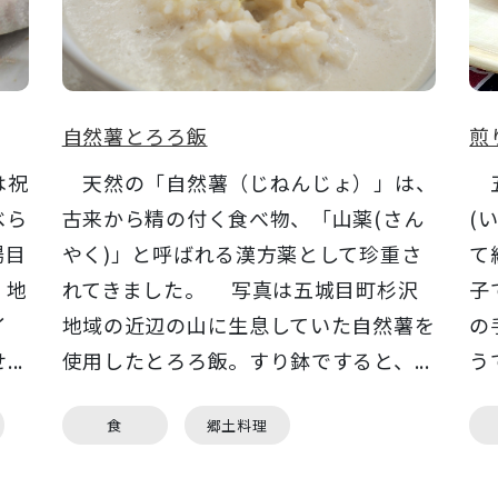
自然薯とろろ飯
煎
は祝
天然の「自然薯（じねんじょ）」は、
五
べら
古来から精の付く食べ物、「山薬(さん
(
場目
やく)」と呼ばれる漢方薬として珍重さ
て
、地
れてきました。 写真は五城目町杉沢
子
イ
地域の近辺の山に生息していた自然薯を
の
..
使用したとろろ飯。すり鉢ですると、...
う
食
郷土料理