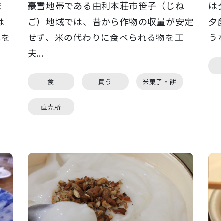
ま
豪雪地帯である由利本荘市笹子（じね
は
は
ご）地域では、昔から作物の収量が安定
夕
れを
せず、米の代わりに食べられる物を工
う
夫...
食
買う
米菓子・餅
直売所