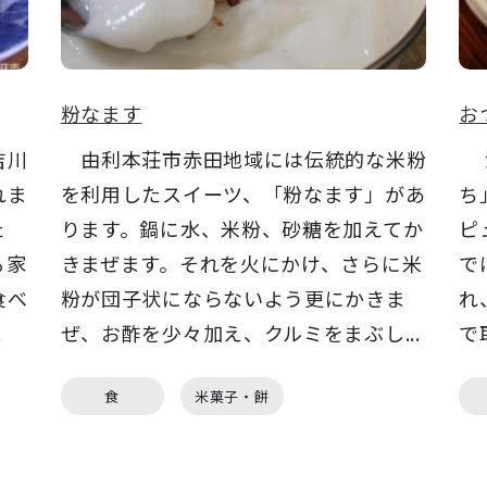
粉なます
お
吉川
由利本荘市赤田地域には伝統的な米粉
滝
れま
を利用したスイーツ、「粉なます」があ
ち
た
ります。鍋に水、米粉、砂糖を加えてか
ピ
る家
きまぜます。それを火にかけ、さらに米
で
食べ
粉が団子状にならないよう更にかきま
れ
.
ぜ、お酢を少々加え、クルミをまぶし...
で
食
米菓子・餅