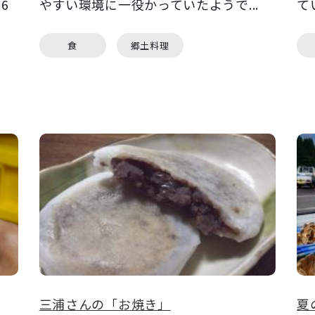
6
やすい環境に一役かっていたようで...
て
食
郷土料理
三浦さんの「お焼き」
夏