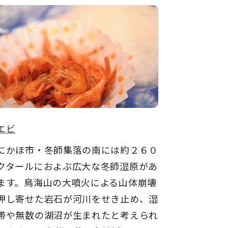
エビ
かほ市・冬師集落の南には約２６０
クタールにおよぶ広大な冬師湿原があ
ます。鳥海山の大噴火による山体崩壊
押し寄せた岩石が河川をせき止め、湿
帯や無数の湖沼が生まれたと考えられ