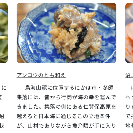
アンコウのとも和え
沼
、に
鳥海山麓に位置するにかほ市・冬師
に
道
集落には、昔から行商が海の幸を運んで
ヘ
団
きました。集落の側にある仁賀保高原を
り
昭
越えると日本海に通じるこの立地条件
で
栽
が、山村でありながら魚介類が手に入り
地