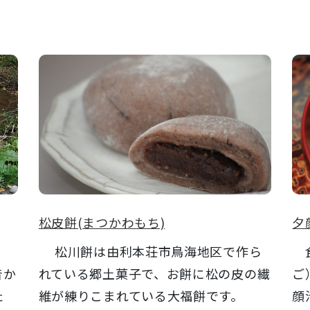
松皮餅(まつかわもち)
夕
、
松川餅は由利本荘市鳥海地区で作ら
食
昔か
れている郷土菓子で、お餅に松の皮の繊
ご
た
維が練りこまれている大福餅です。
顔