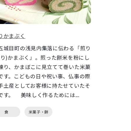
りかまぶく
城目町の浅見内集落に伝わる「煎り
いり)かまぶく」。煎った餅米を粉にし
練り、かまぼこに見立てて巻いた米菓
です。こどもの日や祝い事、仏事の際
手土産としてお客様に持たせていたそ
です。 美味しく作るためには...
食
米菓子・餅