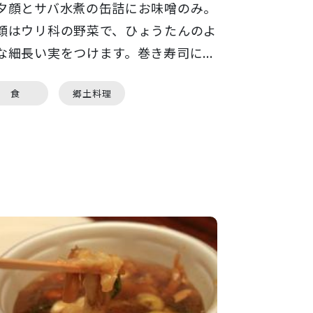
夕顔とサバ水煮の缶詰にお味噌のみ。
顔はウリ科の野菜で、ひょうたんのよ
な細長い実をつけます。巻き寿司に...
食
郷土料理