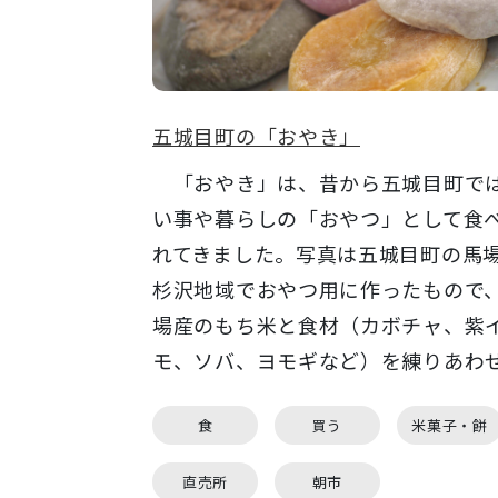
五城目町の「おやき」
「おやき」は、昔から五城目町で
い事や暮らしの「おやつ」として食
れてきました。写真は五城目町の馬
杉沢地域でおやつ用に作ったもので
場産のもち米と食材（カボチャ、紫
モ、ソバ、ヨモギなど）を練りあわせ.
食
買う
米菓子・餅
直売所
朝市