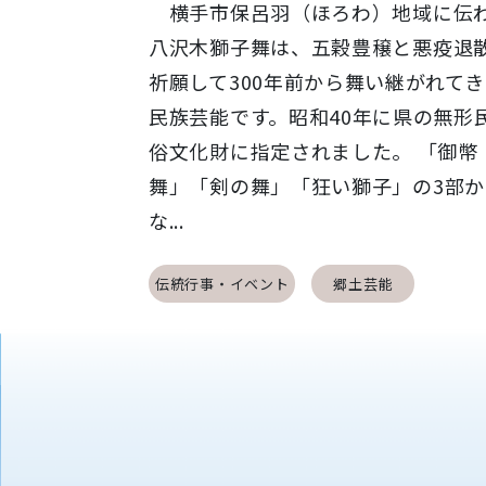
横手市保呂羽（ほろわ）地域に伝
八沢木獅子舞は、五穀豊穣と悪疫退
祈願して300年前から舞い継がれて
民族芸能です。昭和40年に県の無形
俗文化財に指定されました。 「御幣
舞」「剣の舞」「狂い獅子」の3部か
な...
伝統行事・イベント
郷土芸能