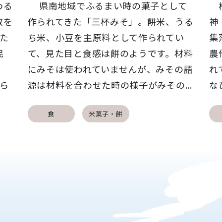
わる
県南地域でふるまい時の菓子として
横
散を
作られてきた「三杯みそ」。餅米、うる
神
きた
ち米、小豆を主原料として作られてい
集
民
て、見た目と食感は餅のようです。材料
農
にみそは使われていませんが、みその語
れ
ら
源は材料を合わせた時の様子がみその...
な
食
米菓子・餅