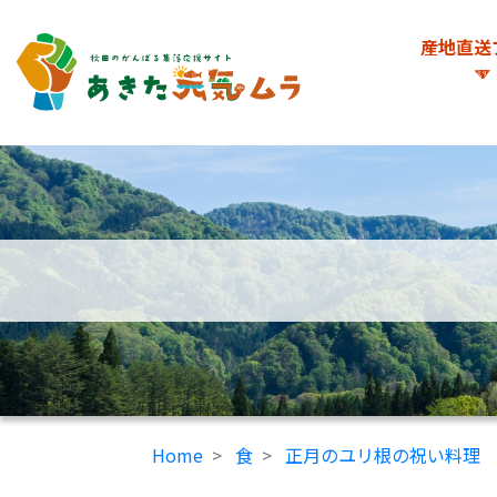
産地直送
Home
食
正月のユリ根の祝い料理