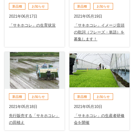
新品種
お知らせ
新品種
お知らせ
2021年06月17日
2021年05月19日
「サキホコレ」の生育状況
「サキホコレ」イメージ音頭
の歌詞（フレーズ・単語）を
募集します！
新品種
お知らせ
新品種
お知らせ
2021年05月18日
2021年05月10日
先行販売する「サキホコレ」
「サキホコレ」の生産者研修
の田植え
会を開催