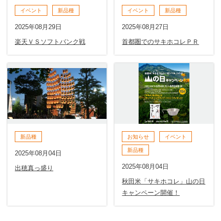
イベント
新品種
イベント
新品種
2025年08月29日
2025年08月27日
楽天ＶＳソフトバンク戦
首都圏でのサキホコレＰＲ
新品種
お知らせ
イベント
新品種
2025年08月04日
2025年08月04日
出穂真っ盛り
秋田米「サキホコレ」山の日
キャンペーン開催！