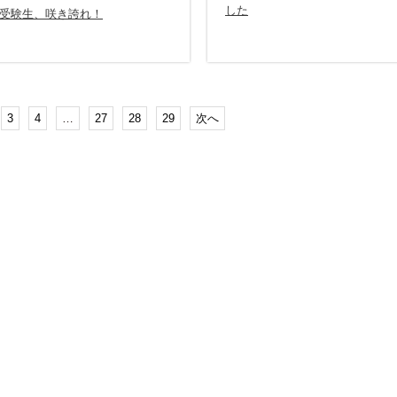
した
受験生、咲き誇れ！
3
4
…
27
28
29
次へ