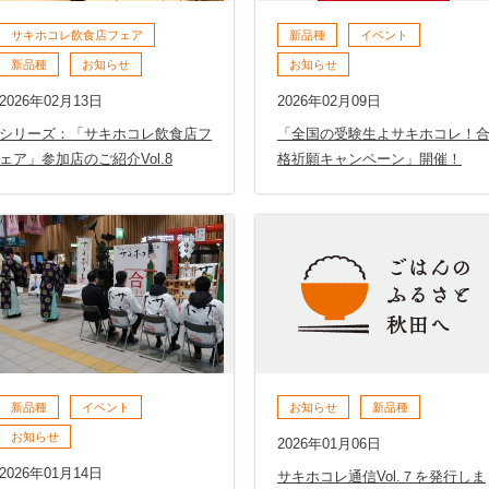
サキホコレ飲食店フェア
新品種
イベント
新品種
お知らせ
お知らせ
2026年02月13日
2026年02月09日
シリーズ：「サキホコレ飲食店フ
「全国の受験生よサキホコレ！
ェア」参加店のご紹介Vol.8
格祈願キャンペーン」開催！
新品種
イベント
お知らせ
新品種
お知らせ
2026年01月06日
2026年01月14日
サキホコレ通信Vol.７を発行しま