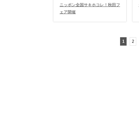
ニッポン全国サキホコレ！秋田フ
ェア開催
1
2