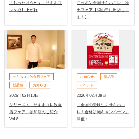
「しったげうめぇ」サキホコ
ニッポン全国サキホコレ！秋
レを召し上がれ
田フェア【岡山県に出店しま
す！】
サキホコレ飲食店フェア
お知らせ
新品種
新品種
お知らせ
イベント
2026年02月13日
2026年02月09日
シリーズ：「サキホコレ飲食
「全国の受験生よサキホコ
店フェア」参加店のご紹介
レ！合格祈願キャンペーン」
Vol.8
開催！