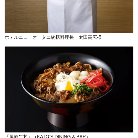
ホテルニューオータニ統括料理長 太田高広様
『尾崎牛丼』（KATO’S DINING & BAR）