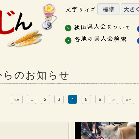
からのお知らせ
««
«
2
3
4
5
6
»
»»