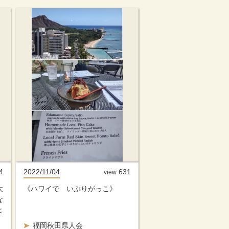
4
2022/11/04
631
view
大
《ハワイで いぶりがっこ》
な
よ
福岡秋田県人会