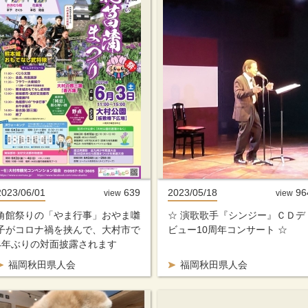
2023/06/01
639
2023/05/18
96
view
view
角館祭りの「やま行事」おやま囃
☆ 演歌歌手『シンジー』ＣＤデ
子がコロナ禍を挟んで、大村市で
ビュー10周年コンサート ☆
4年ぶりの対面披露されます
福岡秋田県人会
福岡秋田県人会