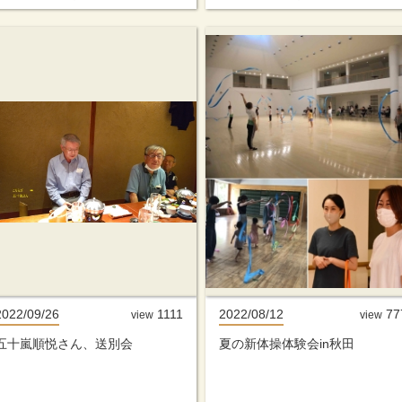
2022/09/26
1111
2022/08/12
77
view
view
五十嵐順悦さん、送別会
夏の新体操体験会in秋田