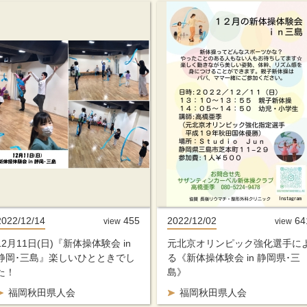
2022/12/14
455
2022/12/02
64
view
view
12月11日(日)『新体操体験会 in
元北京オリンピック強化選手に
静岡･三島』楽しいひとときでし
る《新体操体験会 in 静岡県･三
た！
島》
福岡秋田県人会
福岡秋田県人会