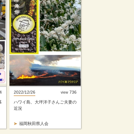
4
2022/12/26
736
view
幕
ハワイ島、大坪洋子さんご夫妻の
近況
福岡秋田県人会