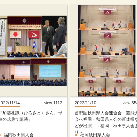
2022/11/14
1112
2022/11/10
55
view
view
『加藤礼識（ひろさと）さん、母
首都圏秋田県人会連合会・芸能
校の式典で講演』
会へ福岡・秋田県人会の新体操
どが出演 ～福岡・秋田県人会
り～
福岡秋田県人会
福岡秋田県人会