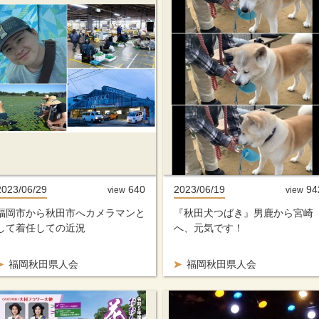
2023/06/29
640
2023/06/19
94
view
view
福岡市から秋田市へカメラマンと
『秋田犬つばき』男鹿から宮崎
して着任しての近況
へ、元気です！
福岡秋田県人会
福岡秋田県人会