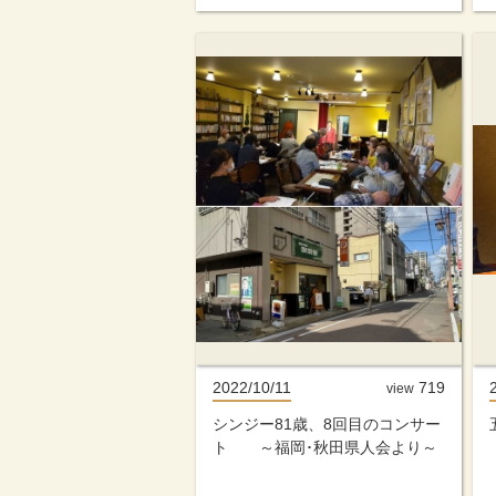
2022/10/11
719
view
シンジー81歳、8回目のコンサー
ト ～福岡･秋田県人会より～