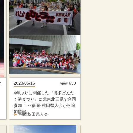
4
2023/05/15
630
view
4年ぶりに開催した『博多どんた
く港まつり』に北東北三県で合同
参加！ ～福岡･秋田県人会から追
加情報～
福岡秋田県人会