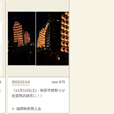
1
2022/11/14
675
view
よ
《11月12日(土)・秋田竿燈祭りが
佐賀県武雄市に！》
福岡秋田県人会