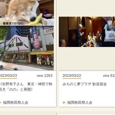
2023/03/23
1263
2023/03/22
61
view
view
《矢野有子さん 東京・神田で秋
みちのく夢プラザ 歓送迎会
田犬『のの』と再開》
福岡秋田県人会
福岡秋田県人会