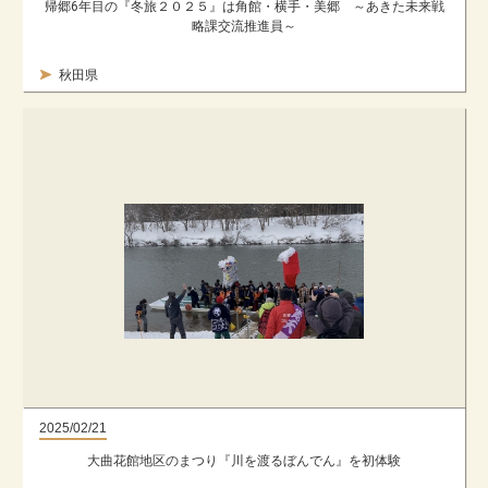
帰郷6年目の『冬旅２０２５』は角館・横手・美郷 ～あきた未来戦
略課交流推進員～
秋田県
2025/02/21
大曲花館地区のまつり『川を渡るぼんでん』を初体験