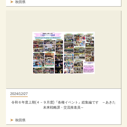
秋田県
2024/12/27
令和６年度上期(４－９月度)『各種イベント』総集編です ～あきた
未来戦略課・交流推進員～
秋田県