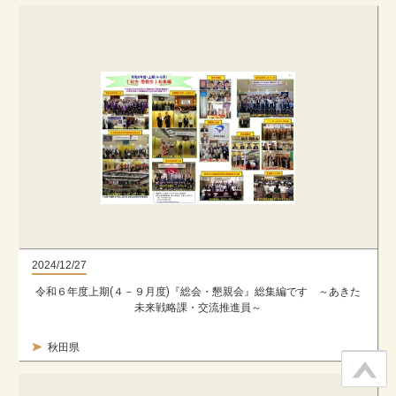
2024/12/27
令和６年度上期(４－９月度)『総会・懇親会』総集編です ～あきた
未来戦略課・交流推進員～
秋田県