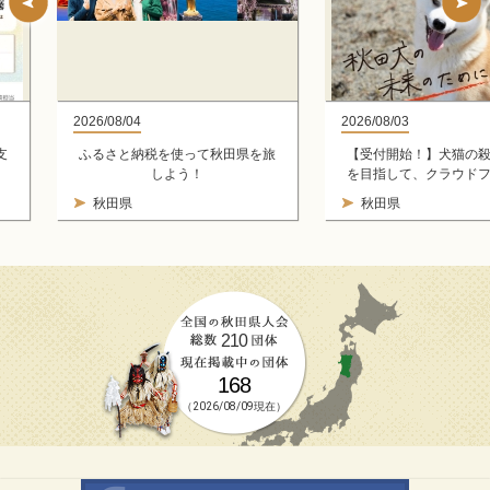
2026/08/04
2026/08/03
支
ふるさと納税を使って秋田県を旅
【受付開始！】犬猫の
しよう！
を目指して、クラウド
ング型ふるさと納税を
秋田県
秋田県
210
168
（2026/08/09現在）