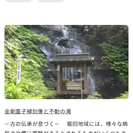
金剛童子線刻像と不動の滝
－古の伝承が息づく－ 堀回地域には、様々な病