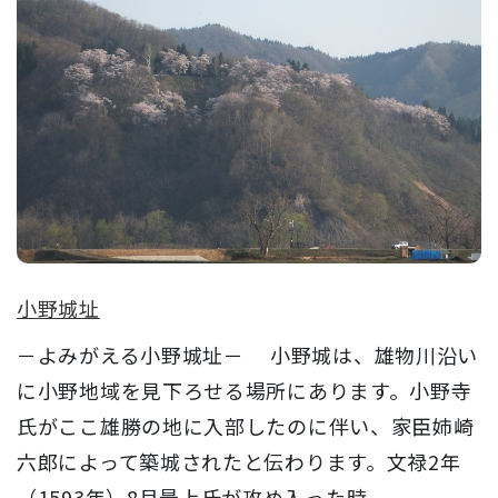
小野城址
－よみがえる小野城址－ 小野城は、雄物川沿い
に小野地域を見下ろせる場所にあります。小野寺
氏がここ雄勝の地に入部したのに伴い、家臣姉崎
六郎によって築城されたと伝わります。文禄2年
（1593年）8月最上氏が攻め入った時...