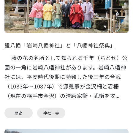
鐙八幡「岩崎八幡神社」と「八幡神社祭典」
藤の花の名所として知られる千年（ちとせ）公
園の一角に岩崎八幡神社があります。岩崎八幡神
社には、平安時代後期に勃発した後三年の合戦
（1083年～1087年）で源義家が金沢柵と沼柵
（現在の横手市金沢）の清原家衡・武衡を攻...
歴史
神社・寺