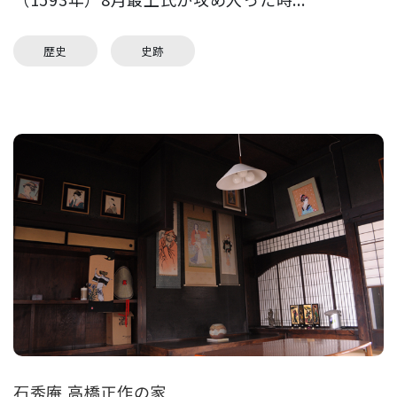
歴史
史跡
石秀庵 高橋正作の家