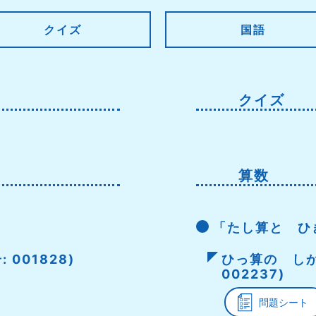
クイズ
国語
クイズ
算数
「たし算と ひ
 001828)
ひっ算の しか
002237)
問題シート