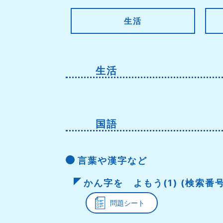
生活
生活
国語
言葉や漢字など
かん字を よもう(1) (検索番号:
問題シート