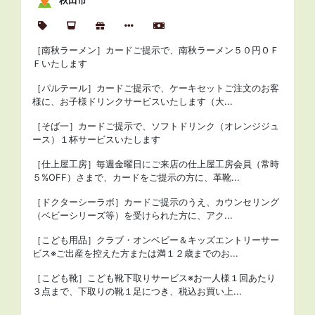
秋田市
［南秋ラーメン］カードご提示で、南秋ラーメン５０円ＯＦ
Ｆいたします
［パルテール］カードご提示で、ケーキセットご注文のお客
様に、お子様ドリンクサービスいたします（大...
［そば一］カードご提示で、ソフトドリンク（オレンジジュ
ース）１杯サービスいたします
［仕上屋工房］毎週金曜日にご来店の仕上屋工房会員（常時
５%OFF）さまで、カードをご提示の方に、革靴...
［ドクターシーラボ］カードご提示のうえ、カウンセリング
（ベビーシリーズ等）を受けられた方に、アク...
［こども用品］クラブ・オンベビー＆キッズエントリーサー
ビス※ご出産を控えた方または満１２歳までのお...
［こども靴］こども靴下取りサービス※お一人様１回あたり
３点まで、下取りの靴１足につき、税込お買い上...