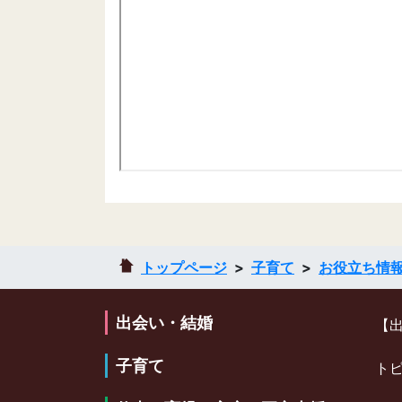
トップページ
子育て
お役立ち情
出会い・結婚
【
子育て
ト