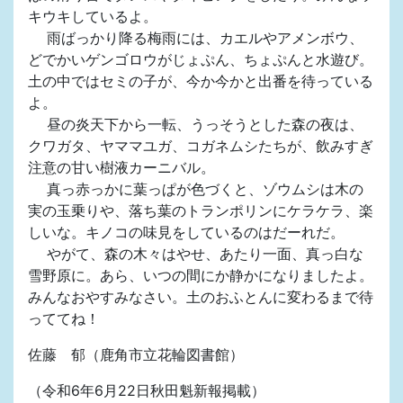
キウキしているよ。
雨ばっかり降る梅雨には、カエルやアメンボウ、
どでかいゲンゴロウがじょぷん、ちょぷんと水遊び。
土の中ではセミの子が、今か今かと出番を待っている
よ。
昼の炎天下から一転、うっそうとした森の夜は、
クワガタ、ヤママユガ、コガネムシたちが、飲みすぎ
注意の甘い樹液カーニバル。
真っ赤っかに葉っぱが色づくと、ゾウムシは木の
実の玉乗りや、落ち葉のトランポリンにケラケラ、楽
しいな。キノコの味見をしているのはだーれだ。
やがて、森の木々はやせ、あたり一面、真っ白な
雪野原に。あら、いつの間にか静かになりましたよ。
みんなおやすみなさい。土のおふとんに変わるまで待
っててね！
佐藤 郁（鹿角市立花輪図書館）
（令和6年6月22日秋田魁新報掲載）