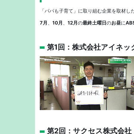
「パパも子育て」に取り組む企業を取材し
7月
、
10月
、
12月
の
最終土曜日
の
お昼
に
AB
第1回：株式会社アイネッ
第2回：サクセス株式会社