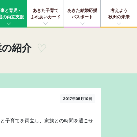
仕事と育児・
あきた子育て
あきた結婚応援
考えよう
庭の両立支援
ふれあいカード
パスポート
秋田の未来
業の紹介
2017年05月10日
事と子育てを両立し、家族との時間を過ごせ