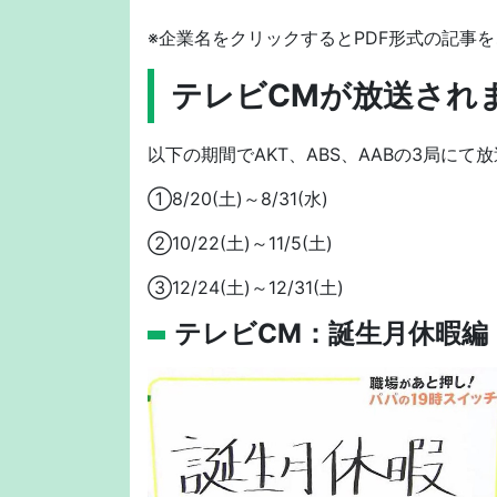
※企業名をクリックするとPDF形式の記事
テレビCMが放送され
以下の期間でAKT、ABS、AABの3局にて
①8/20(土)～8/31(水)
②10/22(土)～11/5(土)
③12/24(土)～12/31(土)
テレビCM：誕生月休暇編