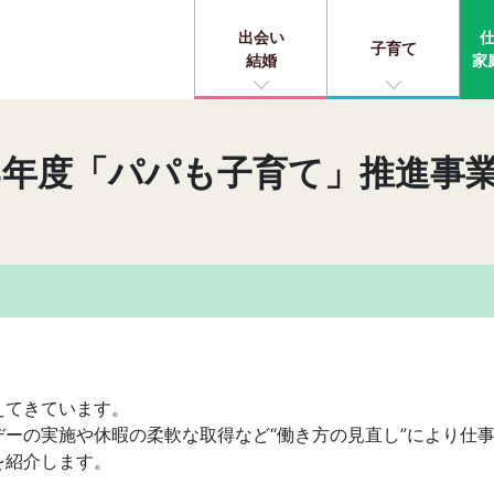
出会い
子育て
結婚
家
8年度「パパも子育て」推進事
えてきています。
ーの実施や休暇の柔軟な取得など“働き方の見直し”により仕
を紹介します。