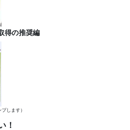
取得の推奨編
ャンプします）
い！