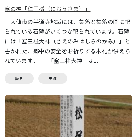
塞の神「仁王様（におうさま）」
大仙市の半道寺地域には、集落と集落の間に祀
られている石碑がいくつか祀られています。石碑
には「塞三柱大神（さえのみはしらのかみ）」と
書かれた、郷中の安全をお祈りする木札が供えら
れています。 「塞三柱大神」は...
歴史
史跡