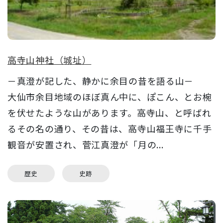
高寺山神社（城址）
－真澄が記した、静かに余目の昔を語る山－
大仙市余目地域のほぼ真ん中に、ぽこん、とお椀
を伏せたような山があります。高寺山、と呼ばれ
るその名の通り、その昔は、高寺山福王寺に千手
観音が安置され、菅江真澄が「月の...
歴史
史跡