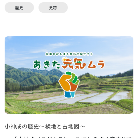
歴史
史跡
小神成の歴史～検地と古地図～