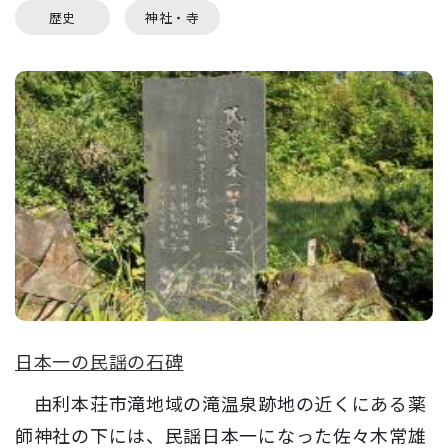
歴史
神社・寺
日本一の民謡の石碑
由利本荘市滝地域の滝温泉跡地の近くにある薬
師神社の下には、民謡日本一になった佐々木常雄