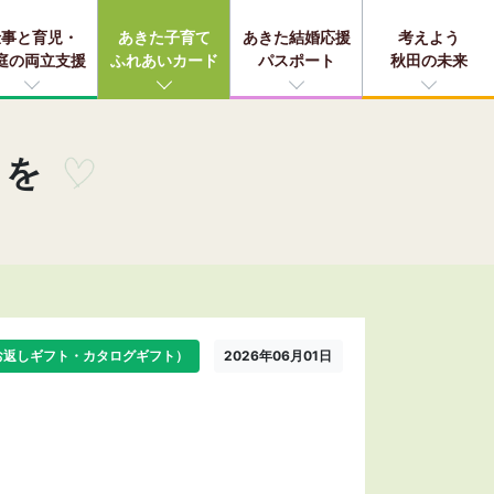
仕事と育児・
あきた子育て
あきた結婚応援
考えよう
庭の両立支援
ふれあいカード
パスポート
秋田の未来
さを
お返しギフト・カタログギフト）
2026年06月01日