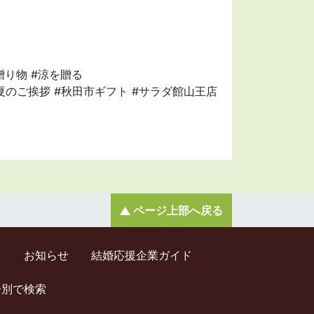
贈り物 #涼を贈る
#夏のご挨拶 #秋田市ギフト #サラダ館山王店
ページ上部へ戻る
ド
お知らせ
結婚応援企業ガイド
齢別で検索