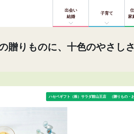
出会い
子育て
結婚
家
の贈りものに、十色のやさし
ハセベギフト（株）サラダ館山王店 （贈りもの・