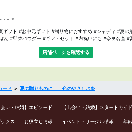
 - - - ＊
#夏ギフト #お中元ギフト #贈り物におすすめ #シャディ #夏の
はん #野菜パウダー #ギフトセット #内祝いにも #奈良名産 
店舗ページを確認する
カード
夏の贈りものに、十色のやさしさを
出会い・結婚】エピソード
【出会い・結婚】スタートガイ
ピックス
お役立ち情報
イベント・サークル情報
年