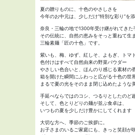
夏の贈りものに、十色のやさしさを
今年のお中元は、少しだけ“特別な彩り”を
奈良・三輪の地で1300年受け継がれてきた
その伝統に、自然の恵みをそっと重ねて生
三輪素麺「匠の十色」です。
紫いも、梅、ゆず、紅しそ、よもぎ、トマ
色付けはすべて自然由来の野菜パウダー
やさしい色合いと、ほんのり感じる素材の
箱を開けた瞬間にふわっと広がる十色の世
まるで夏の光をそのまま閉じ込めたような
手延べならではのコシ、つるりとしたのど
そして、色とりどりの麺が並ぶ食卓は、
いつもの夏を少しだけ豊かにしてくれます
大切な方へ、季節のご挨拶に。
お子さまのいるご家庭にも、きっと笑顔が