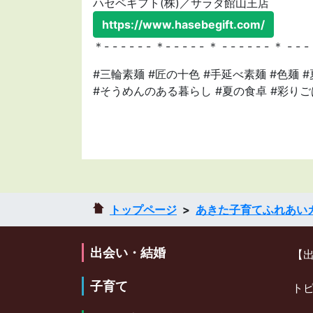
ハセベギフト(株)／サラダ館山王店
https://www.hasebegift.com/
＊- - - - - - ＊- - - - - ＊ - - - - - - ＊ - - -
#三輪素麺 #匠の十色 #手延べ素麺 #色麺 
#そうめんのある暮らし #夏の食卓 #彩りご
トップページ
あきた子育てふれあい
出会い・結婚
【
子育て
ト