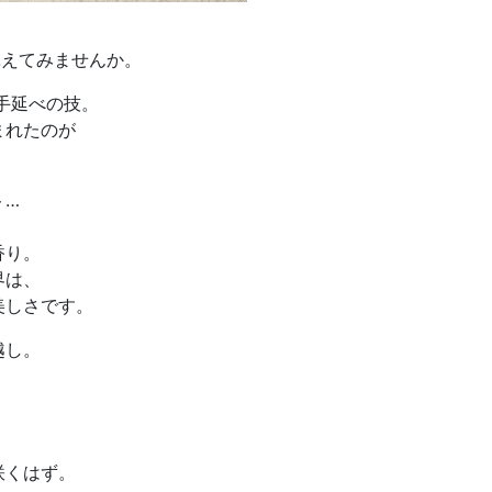
添えてみませんか。
手延べの技。
まれたのが
ト…
香り。
界は、
美しさです。
越し。
咲くはず。