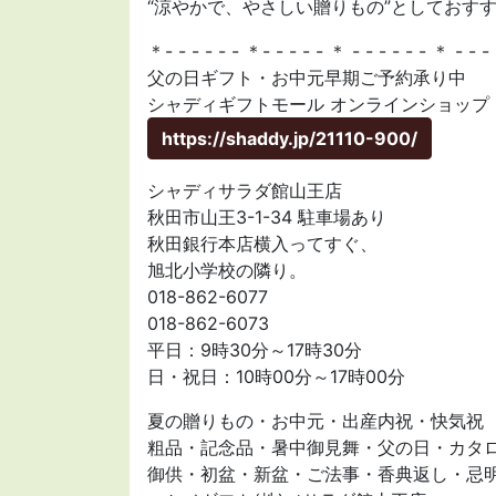
“涼やかで、やさしい贈りもの”としておす
＊- - - - - - ＊- - - - - ＊ - - - - - - ＊ - - -
父の日ギフト・お中元早期ご予約承り中
シャディギフトモール オンラインショップ
https://shaddy.jp/21110-900/
シャディサラダ館山王店
秋田市山王3-1-34 駐車場あり
秋田銀行本店横入ってすぐ、
旭北小学校の隣り。
018-862-6077
018-862-6073
平日：9時30分～17時30分
日・祝日：10時00分～17時00分
夏の贈りもの・お中元・出産内祝・快気祝
粗品・記念品・暑中御見舞・父の日・カタ
御供・初盆・新盆・ご法事・香典返し・忌