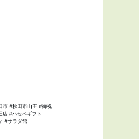
田市 #秋田市山王 #御祝
王店 #ハセベギフト
ィ #サラダ館