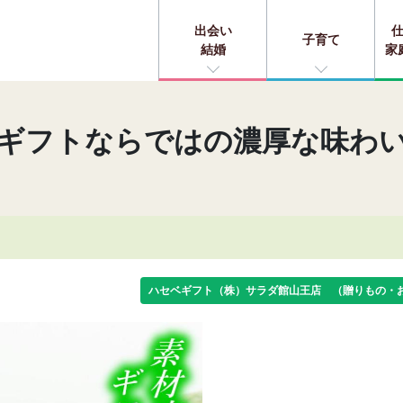
出会い
子育て
結婚
家
ギフトならではの濃厚な味わ
ハセベギフト（株）サラダ館山王店 （贈りもの・