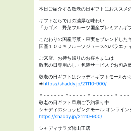
本日ご紹介する敬老の日ギフトにおススメ
ギフトならではの濃厚な味わい
「カゴメ 野菜フルーツ国産プレミアムギ
こだわりの国産野菜・果実をブレンドしたギ
国産１００％フルーツジュースのバラエテ
ご来店、お持ち帰りのお客さまには
敬老の日専用のし・包装サービスでお包み
敬老の日ギフトはシャディギフトモールか
⇒
https://shaddy.jp/21110-900/
＊- - - - - - ＊- - - - - ＊ - - - - - - ＊ - - -
敬老の日ギフト早期ご予約承り中
シャディのショッピングモール オンライン
https://shaddy.jp/21110-900/
シャディサラダ館山王店