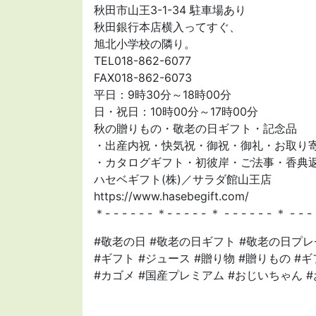
秋田市山王3-1-34 駐車場あり
秋田銀行本店横入ってすぐ、
旭北小学校の隣り。
TEL018-862-6077
FAX018-862-6073
平日：9時30分～18時00分
日・祝日：10時00分～17時00分
秋の贈りもの・敬老の日ギフト・記念品
・出産内祝・快気祝・御祝・御礼・お取り
・カタログギフト・初彼岸・ご法事・香典
ハセベギフト(株)／サラダ館山王店
https://www.hasebegift.com/
＊- - - - - - ＊- - - - - ＊ - - - - - - ＊ - - -
#敬老の日 #敬老の日ギフト #敬老の日プレ
#ギフト #ジュース #贈り物 #贈りもの 
#カゴメ #国産プレミアム #おじいちゃん 