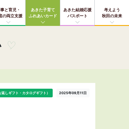
仕事と育児・
あきた子育て
あきた結婚応援
考えよう
庭の両立支援
ふれあいカード
パスポート
秋田の未来
い
お返しギフト・カタログギフト）
2025年09月11日