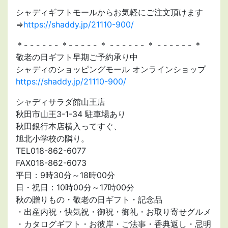
シャディギフトモールからお気軽にご注文頂けます
⇒
https://shaddy.jp/21110-900/
＊- - - - - - ＊- - - - - ＊ - - - - - - ＊ - - - - - - ＊
敬老の日ギフト早期ご予約承り中
シャディのショッピングモール オンラインショップ
https://shaddy.jp/21110-900/
シャディサラダ館山王店
秋田市山王3-1-34 駐車場あり
秋田銀行本店横入ってすぐ、
旭北小学校の隣り。
TEL018-862-6077
FAX018-862-6073
平日：9時30分～18時00分
日・祝日：10時00分～17時00分
秋の贈りもの・敬老の日ギフト・記念品
・出産内祝・快気祝・御祝・御礼・お取り寄せグルメ
・カタログギフト・お彼岸・ご法事・香典返し・忌明