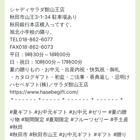
シャディサラダ館山王店
秋田市山王3-1-34 駐車場あり
秋田銀行本店横入ってすぐ、
旭北小学校の隣り。
TEL018-862-6077
FAX018-862-6073
平日：9時30分～18時00分
日・祝日：10時00分～17時00分
夏の贈りもの・お中元・出産内祝・快気祝・御礼
・カタログギフト・初盆・ご法事・香典返し・忌明け
ハセベギフト(株)／サラダ館山王店
https://www.hasebegift.com/
＊- - - - - - ＊- - - - - ＊ - - - - - - ＊ - - - - - - ＊
#夏ギフト #お中元ギフト #お中元 #ゼリー #夏の贈
り物 #期間限定 #夏期限定 #フルーツゼリー #手土産
#秋田
#秋田市 #秋田市山王 #お中元ギフト #ギフト #贈り