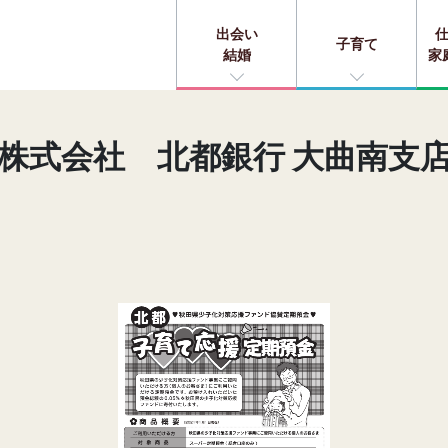
出会い
子育て
結婚
家
株式会社 北都銀行 大曲南支