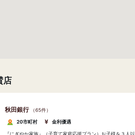
賛店
秋田銀行
（65件）
20市町村
金利優遇
『にぎやか家族』（子育て家庭応援プラン）お子様を３人以