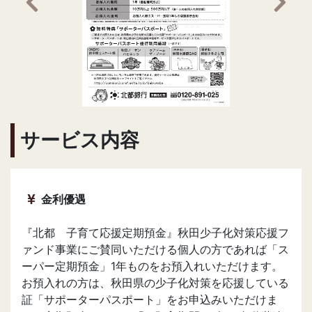
前の画像へ
次の
サービス内容
金利優遇
『北都 子育て応援定期預金』秋田少子化対策応援フ
ァンド事業にご賛同いただける個人の方であれば「ス
ーパー定期預金」1年ものをお預入れいただけます。
お預入れの方は、秋田県の少子化対策を応援している
証「サポーターパスポート」をお申込みいただけま