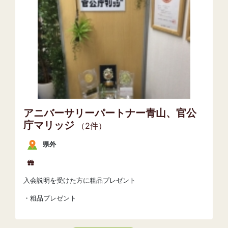
アニバーサリーパートナー青山、官公
庁マリッジ
（2件）
県外
入会説明を受けた方に粗品プレゼント
・粗品プレゼント