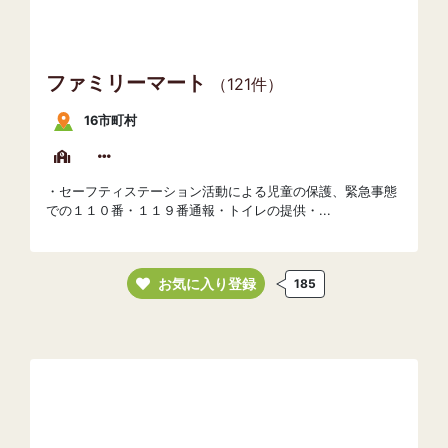
ファミリーマート
（121件）
16市町村
・セーフティステーション活動による児童の保護、緊急事態
での１１０番・１１９番通報・トイレの提供・...
お気に入り登録
185