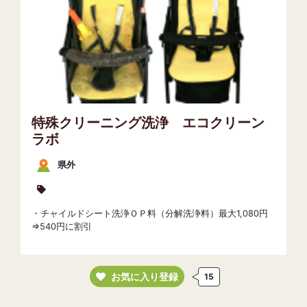
特殊クリーニング洗浄 エコクリーン
ラボ
県外
・チャイルドシート洗浄ＯＰ料（分解洗浄料）最大1,080円
⇒540円に割引
お気に入り登録
15