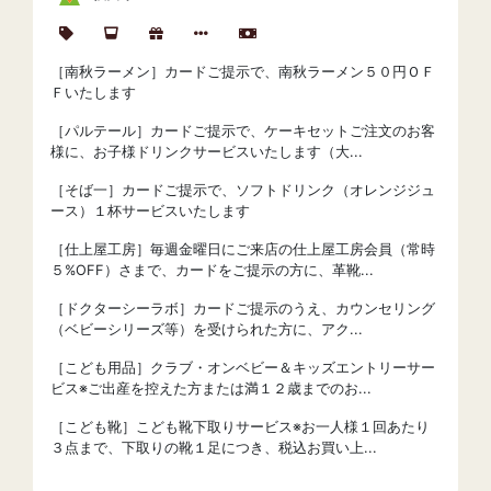
［南秋ラーメン］カードご提示で、南秋ラーメン５０円ＯＦ
Ｆいたします
［パルテール］カードご提示で、ケーキセットご注文のお客
様に、お子様ドリンクサービスいたします（大...
［そば一］カードご提示で、ソフトドリンク（オレンジジュ
ース）１杯サービスいたします
［仕上屋工房］毎週金曜日にご来店の仕上屋工房会員（常時
５%OFF）さまで、カードをご提示の方に、革靴...
［ドクターシーラボ］カードご提示のうえ、カウンセリング
（ベビーシリーズ等）を受けられた方に、アク...
［こども用品］クラブ・オンベビー＆キッズエントリーサー
ビス※ご出産を控えた方または満１２歳までのお...
［こども靴］こども靴下取りサービス※お一人様１回あたり
３点まで、下取りの靴１足につき、税込お買い上...