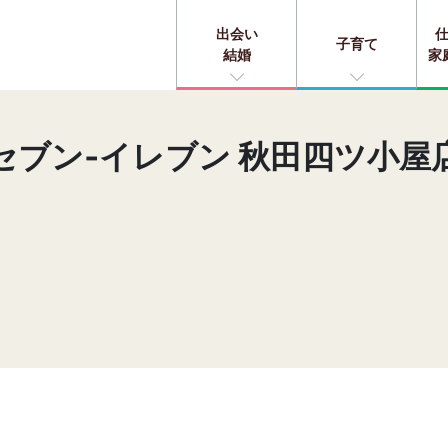
出会い
子育て
結婚
家
セブン‐イレブン 秋田四ツ小屋