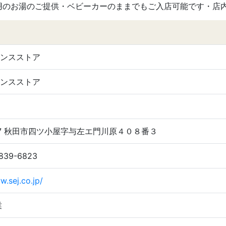
用のお湯のご提供・ベビーカーのままでもご入店可能です・店
ンスストア
ンスストア
1417 秋田市四ツ小屋字与左エ門川原４０８番３
-839-6823
w.sej.co.jp/
業