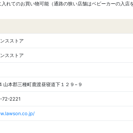
に入れてのお買い物可能（通路の狭い店舗はベビーカーの入店
ンスストア
ンスストア
104 山本郡三種町鹿渡昼寝道下１２９−９
5-72-2221
w.lawson.co.jp/