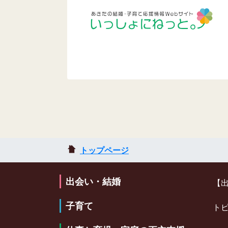
トップページ
出会い・結婚
【
子育て
ト